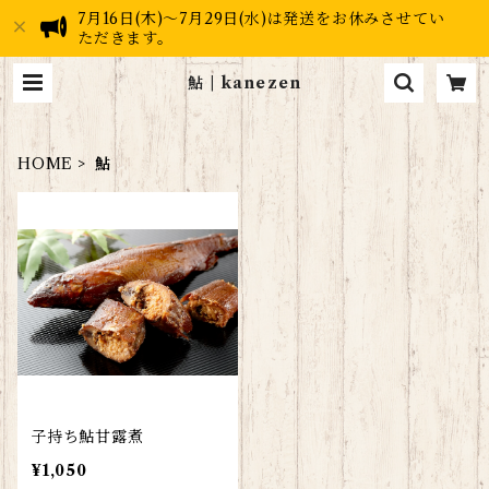
7月16日(木)～7月29日(水)は発送をお休みさせてい
ただきます。
鮎 | kanezen
HOME
鮎
子持ち鮎甘露煮
¥1,050